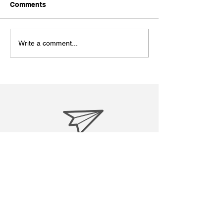
今日７月１９日は
Comments
ン・マンデラ国際
うです。私も今回
ました。 Wikipe
Write a comment...
粋↓ ----------------------
-----------------------
ソン・マンデラ...
treasuresreborn88@gmail.c
om