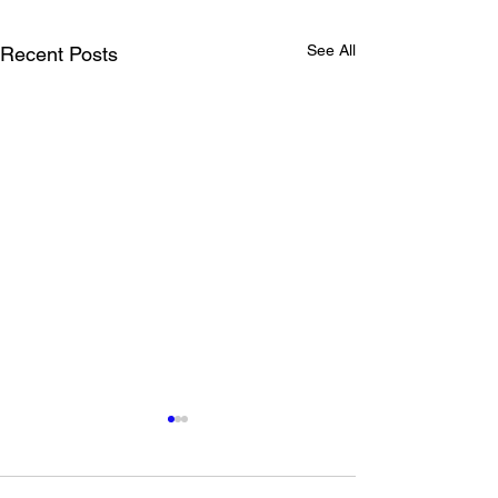
See All
Recent Posts
東京都 創業サポート事業
ネルソン・マン
PR動画出演
デーなので献血
語る