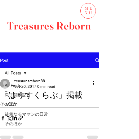
ME
NU
Treasures Reborn
Post
All Posts
treasuresreborn88
All Posts
Nov 20, 2017
0 min read
「はうすくらぶ」掲載
息子闘病記
そのほか
JAZZ
徒然なるママンの日常
そのほか