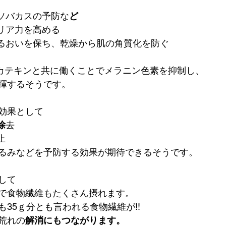
やソバカスの予防な
ど
リア力を高める
のうるおいを保ち、乾燥から肌の角質化を防ぐ
カテキンと共に働くことでメラニン色素を抑制し、
揮するそうです。
効果として
除
去
止
るみなどを予防する効果が期待できるそうです。
して
で食物繊維もたくさん摂れます。
35ｇ分とも言われる食物繊維が!!
荒れの
解消にもつながります。