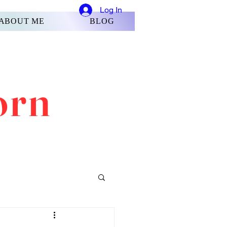
Log In
ABOUT ME
BLOG
orn