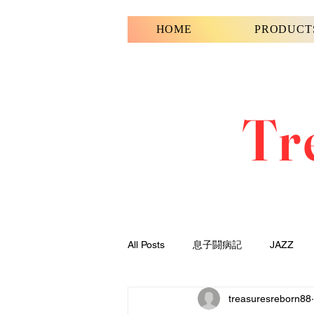
HOME
PRODUCT
Tr
All Posts
息子闘病記
JAZZ
treasuresreborn88