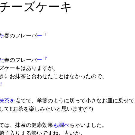
チーズケーキ
た
春のフレーバ
ー「
た
春のフレーバ
ー「
ズケーキはありますが、
きにお抹茶と合わせたことはなかったので、
!
!
抹茶を
点てて、羊羹のように切って小さなお皿に乗せて
て!!お茶を楽しみたいと思います(^ ^)
ては、抹茶の健康効果
も調べ
ちゃいました。
弟子入りする勢いですね。古いか。