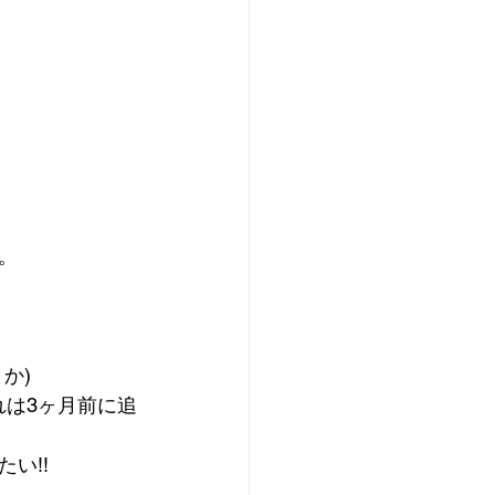
。
か)
れは3ヶ月前に追
い!!