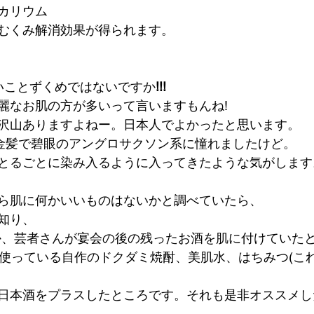
カリウム
むくみ解消効果が得られます。
いいことずくめではないですか
!!!
麗なお肌の方が多いって言いますもんね!
沢山ありますよねー。日本人でよかったと思います。
)金髪で碧眼のアングロサクソン系に憧れましたけど。
とるごとに染み入るように入ってきたような気がします
ら肌に何かいいものはないかと調べていたら、
知り、
か、芸者さんが宴会の後の残ったお酒を肌に付けていたと
と使っている自作のドクダミ焼酎、美肌水、はちみつ(こ
日本酒をプラスしたところです。それも是非オススメした