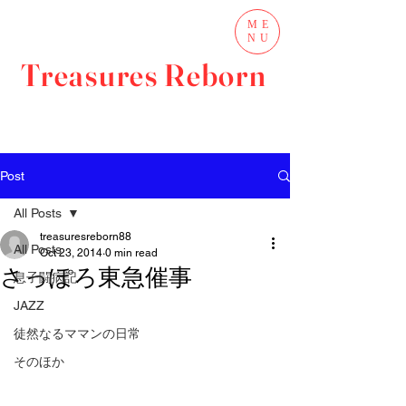
ME
NU
Treasures Reborn
Post
All Posts
treasuresreborn88
All Posts
Oct 23, 2014
0 min read
さっぽろ東急催事
息子闘病記
JAZZ
徒然なるママンの日常
そのほか