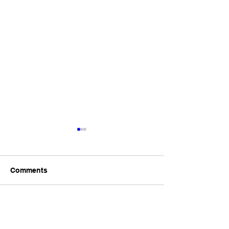
東京都 創業サポート事業
ネルソン・マン
PR動画出演
デーなので献血
語る
今日７月１９日は
Comments
ン・マンデラ国際
うです。私も今回
ました。 Wikipe
Write a comment...
粋↓ ----------------------