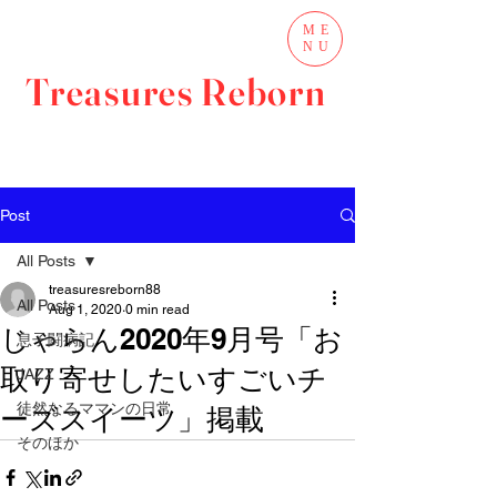
ME
NU
Treasures Reborn
Post
All Posts
treasuresreborn88
All Posts
Aug 1, 2020
0 min read
じゃらん2020年9月号「お
息子闘病記
取り寄せしたいすごいチ
JAZZ
徒然なるママンの日常
ーズスイーツ」掲載
そのほか