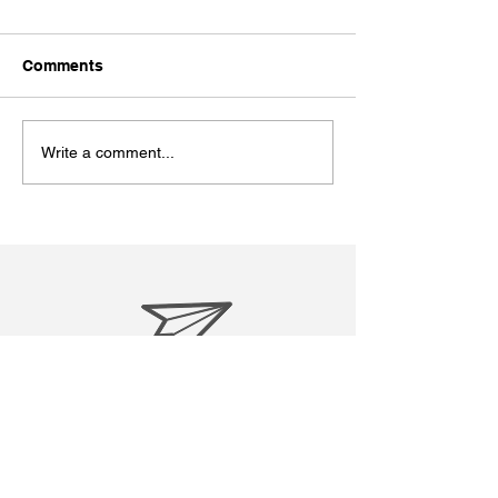
Comments
Write a comment...
松江あさんぽ8日目？なん
松江あさんぽ7
か日にちずれた？
こ心折れそうに
treasuresreborn88@gmail.c
om