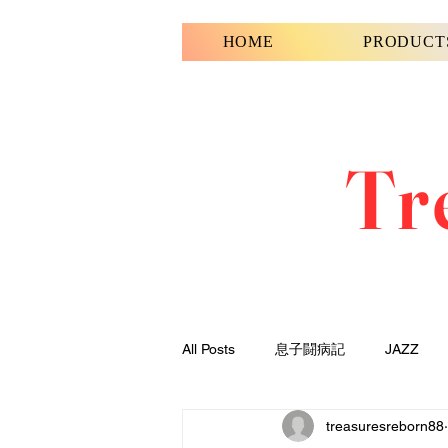
HOME
PRODUCT
Tr
All Posts
息子闘病記
JAZZ
treasuresreborn88