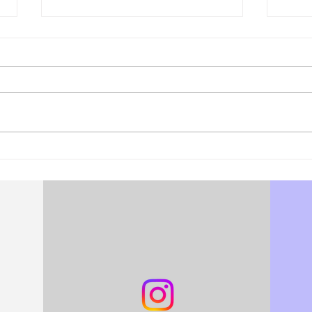
松江あさんぽ8日目？なんか
松江
日にちずれた？
心折