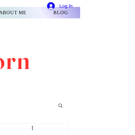
Log In
ABOUT ME
BLOG
orn