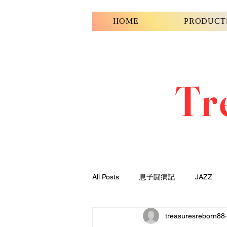
HOME
PRODUCT
Tr
All Posts
息子闘病記
JAZZ
treasuresreborn88