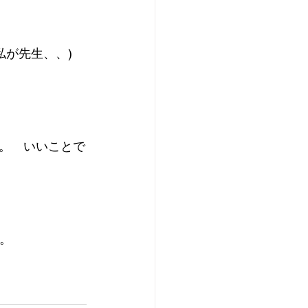
私が先生、、)
。　いいことで
す。