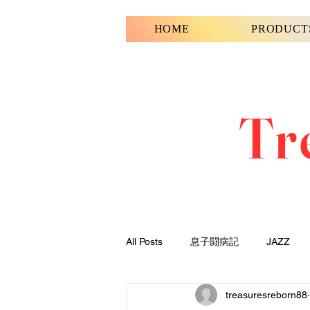
HOME
PRODUCT
Tr
All Posts
息子闘病記
JAZZ
treasuresreborn88