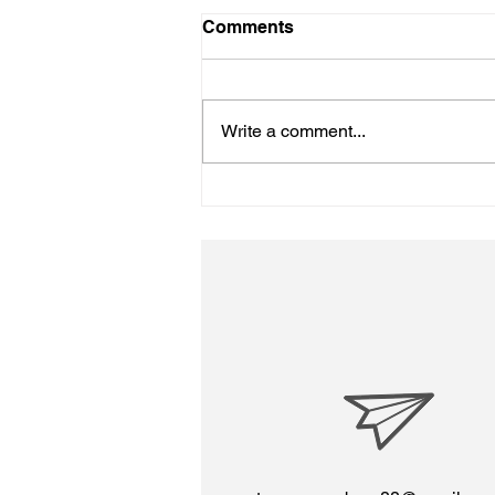
Comments
初詣
Write a comment...