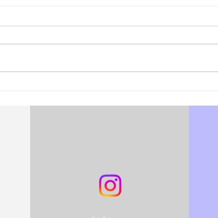
松江あさんぽ8日目？なんか
松江
日にちずれた？
心折