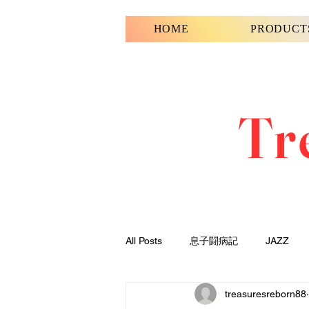
HOME
PRODUCT
Tr
All Posts
息子闘病記
JAZZ
treasuresreborn88