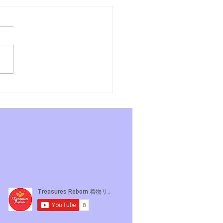
あさんぽ7日目〜よーこ
れそうになるの巻