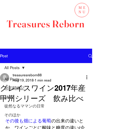
ME
NU
Treasures Reborn
Post
All Posts
treasuresreborn88
All Posts
Aug 19, 2018
1 min read
グレイスワイン2017年産
息子闘病記
甲州シリーズ 飲み比べ
JAZZ
徒然なるママンの日常
そのほか
その後も畑に
よる葡萄
の出来の違いと
か、ワインごとに酸味と糖度の違い(企