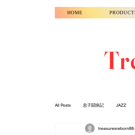
HOME
PRODUCT
Tr
All Posts
息子闘病記
JAZZ
treasuresreborn88