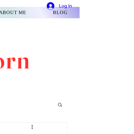
Log In
ABOUT ME
BLOG
orn