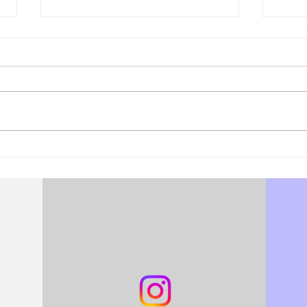
松江あさんぽ8日目？なんか
松江
日にちずれた？
心折