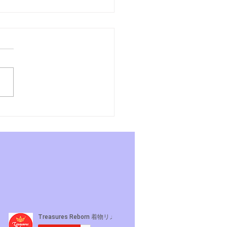
あさんぽ7日目〜よーこ
れそうになるの巻