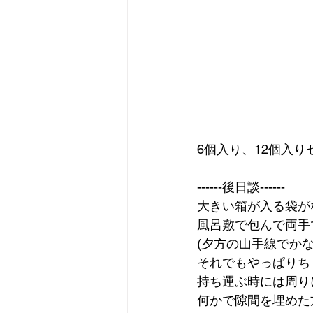
6個入り、12個入
------後日談------
大きい箱が入る袋が
風呂敷で包んで両手
(夕方の山手線でか
それでもやっぱりち
持ち運ぶ時には周り
何かで隙間を埋めた