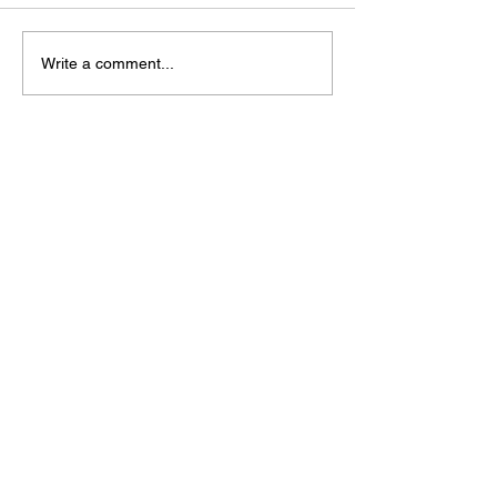
Write a comment...
松江あさんぽ8日目？なん
松江あさんぽ7
か日にちずれた？
こ心折れそうに
treasuresreborn88@gmail.c
om