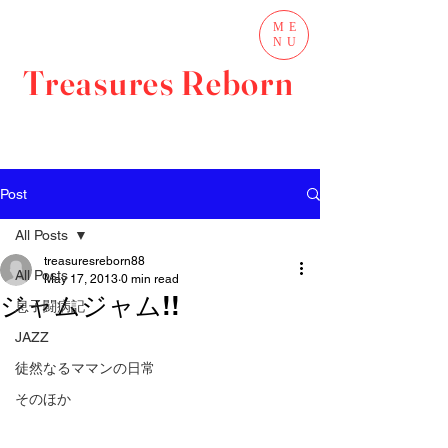
ME
NU
Treasures Reborn
Post
All Posts
treasuresreborn88
All Posts
May 17, 2013
0 min read
ジャムジャム!!
息子闘病記
JAZZ
徒然なるママンの日常
そのほか