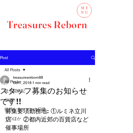
ME
NU
Treasures Reborn
Post
All Posts
treasuresreborn88
All Posts
Oct 7, 2018
1 min read
スタッフ募集のお知らせ
息子闘病記
です!!
JAZZ
徒然なるママンの日常
募集要項勤務地: ①ルミネ立川
店　　②都内近郊の百貨店など
そのほか
催事場所