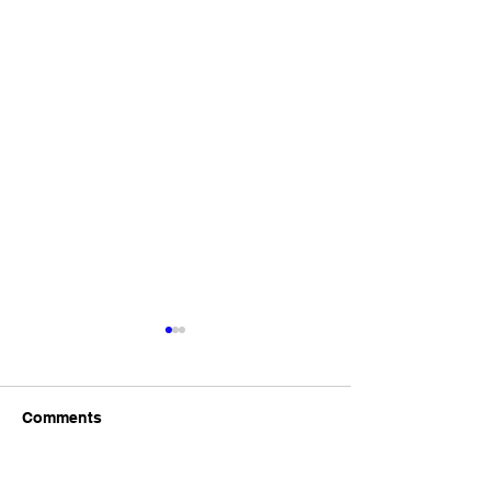
東京都 創業サポート事業
ネルソン・マン
PR動画出演
デーなので献血
語る
今日７月１９日は
Comments
ン・マンデラ国際
うです。私も今回