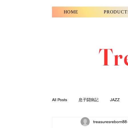
HOME
PRODUCT
Tr
All Posts
息子闘病記
JAZZ
treasuresreborn88