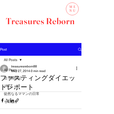
ME
NU
Treasures Reborn
Post
All Posts
treasuresreborn88
All Posts
May 27, 2014
0 min read
ファスティングダイエッ
息子闘病記
トレポート
JAZZ
徒然なるママンの日常
そのほか