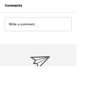
Comments
Write a comment...
松江あさんぽ8日目？なん
松江あさんぽ7
か日にちずれた？
こ心折れそうに
treasuresreborn88@gmail.c
om