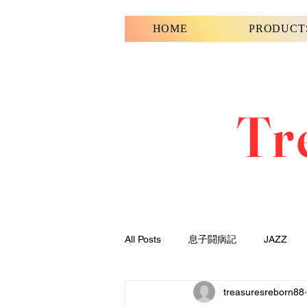
HOME
PRODUCT
Tr
All Posts
息子闘病記
JAZZ
treasuresreborn88