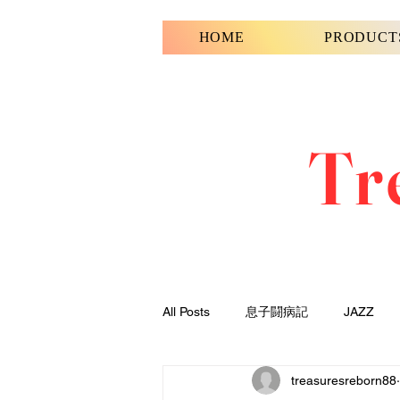
HOME
PRODUCT
Tr
All Posts
息子闘病記
JAZZ
treasuresreborn88