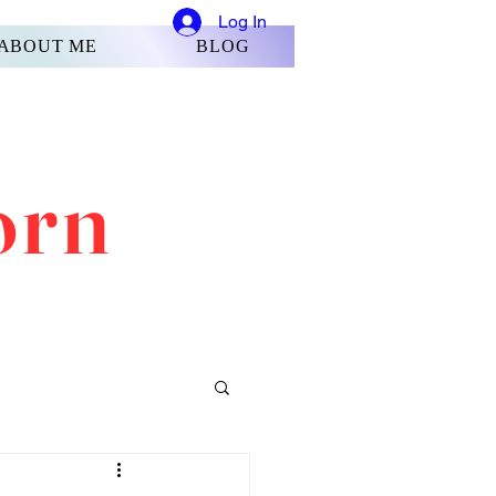
Log In
ABOUT ME
BLOG
orn