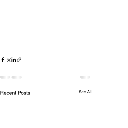
See All
Recent Posts