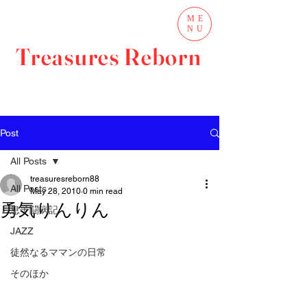
ME
NU
Treasures Reborn
Post
All Posts
treasuresreborn88
All Posts
May 28, 2010
0 min read
勇気りんりん
息子闘病記
JAZZ
徒然なるママンの日常
そのほか