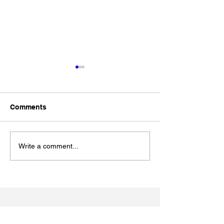
Comments
Write a comment...
松江あさんぽ8日目？なん
松江あさんぽ7
か日にちずれた？
こ心折れそうに