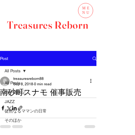
ME
NU
Treasures Reborn
Post
All Posts
treasuresreborn88
All Posts
Sep 8, 2018
0 min read
南砂町スナモ 催事販売
息子闘病記
JAZZ
徒然なるママンの日常
そのほか