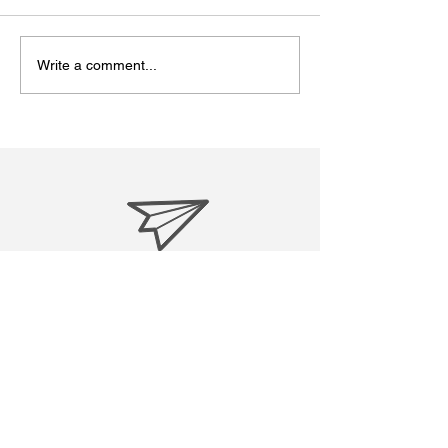
Write a comment...
松江あさんぽ8日目？なん
松江あさんぽ7
か日にちずれた？
こ心折れそうに
treasuresreborn88@gmail.c
om