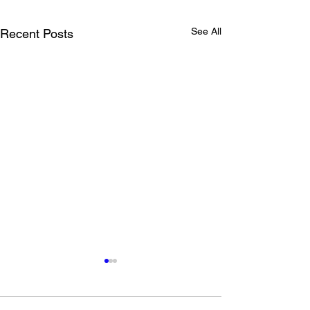
See All
Recent Posts
東京都 創業サポート事業
ネルソン・マン
PR動画出演
デーなので献血
語る