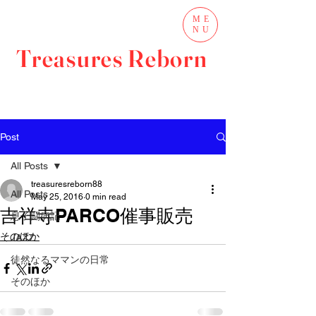
ME
NU
Treasures Reborn
Post
All Posts
treasuresreborn88
All Posts
May 25, 2016
0 min read
吉祥寺PARCO催事販売
息子闘病記
そのほか
JAZZ
徒然なるママンの日常
そのほか