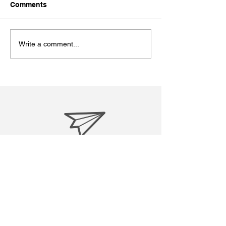
今日７月１９日は
Comments
ン・マンデラ国際
うです。私も今回
ました。 Wikipe
Write a comment...
粋↓ ----------------------
-----------------------
ソン・マンデラ...
treasuresreborn88@gmail.c
om