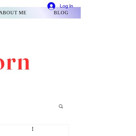
Log In
ABOUT ME
BLOG
orn