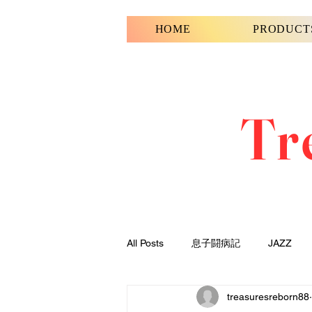
HOME
PRODUCT
Tr
All Posts
息子闘病記
JAZZ
treasuresreborn88