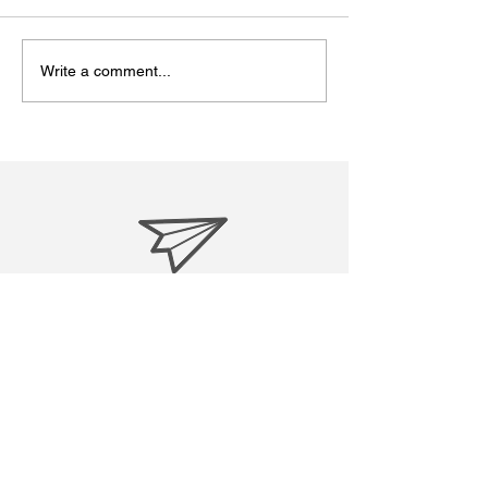
Write a comment...
松江あさんぽ8日目？なん
松江あさんぽ7
か日にちずれた？
こ心折れそうに
treasuresreborn88@gmail.c
om