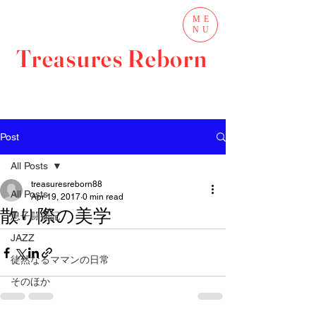
ME
NU
Treasures Reborn
Post
All Posts
treasuresreborn88
All Posts
Apr 19, 2017
0 min read
散り際の美学
息子闘病記
JAZZ
徒然なるママンの日常
そのほか