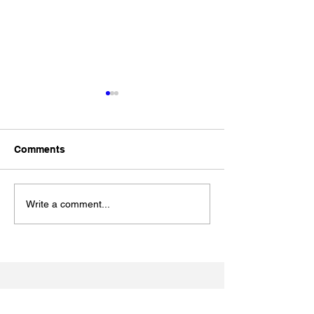
Comments
Write a comment...
松江あさんぽ8日目？なん
松江あさんぽ7
か日にちずれた？
こ心折れそうに