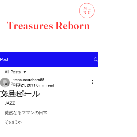
ME
NU
Treasures Reborn
Post
All Posts
treasuresreborn88
All Posts
Feb 21, 2011
0 min read
文旦ピール
息子闘病記
JAZZ
徒然なるママンの日常
そのほか