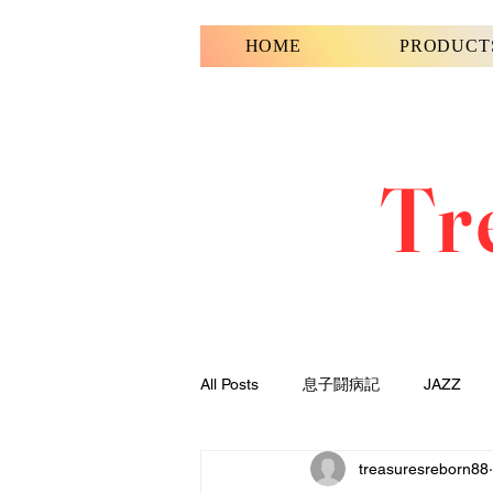
HOME
PRODUCT
Tr
All Posts
息子闘病記
JAZZ
treasuresreborn88