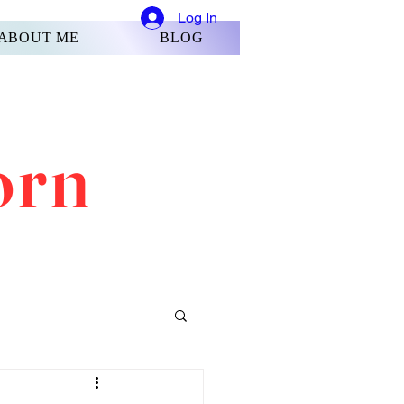
Log In
ABOUT ME
BLOG
orn