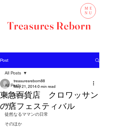
ME
NU
Treasures Reborn
Post
All Posts
treasuresreborn88
All Posts
May 21, 2014
0 min read
東急百貨店 クロワッサン
息子闘病記
の店フェスティバル
JAZZ
徒然なるママンの日常
そのほか