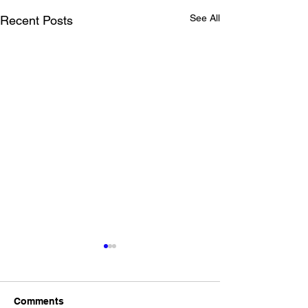
See All
Recent Posts
東京都 創業サポート事業
ネルソン・マン
PR動画出演
デーなので献血
語る
今日７月１９日は
Comments