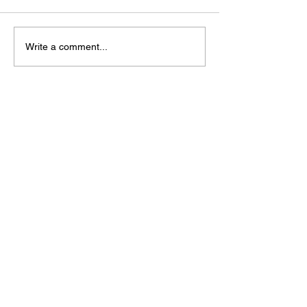
ン・マンデラ国際
うです。私も今回
ました。 Wikipe
Write a comment...
粋↓ ----------------------
-----------------------
ソン・マンデラ...
treasuresreborn88@gmail.c
om