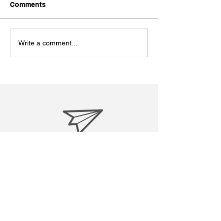
今日７月１９日は
Comments
ン・マンデラ国際
うです。私も今回
ました。 Wikipe
Write a comment...
粋↓ ----------------------
-----------------------
ソン・マンデラ...
treasuresreborn88@gmail.c
om