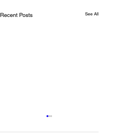
See All
Recent Posts
東京都 創業サポート事業
ネルソン・マン
PR動画出演
デーなので献血
語る