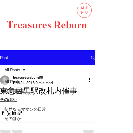
ME
NU
Treasures Reborn
Post
All Posts
treasuresreborn88
All Posts
Dec 24, 2018
0 min read
東急目黒駅改札内催事
息子闘病記
そのほか
JAZZ
徒然なるママンの日常
そのほか