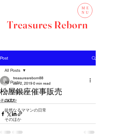
ME
NU
Treasures Reborn
Post
All Posts
treasuresreborn88
All Posts
Jan 2, 2019
0 min read
松屋銀座催事販売
息子闘病記
そのほか
JAZZ
徒然なるママンの日常
そのほか