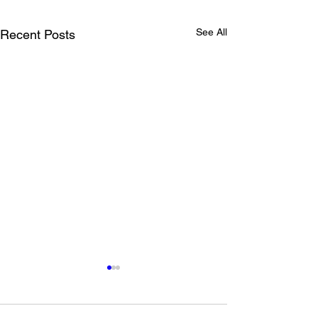
See All
Recent Posts
東京都 創業サポート事業
ネルソン・マン
PR動画出演
デーなので献血
語る