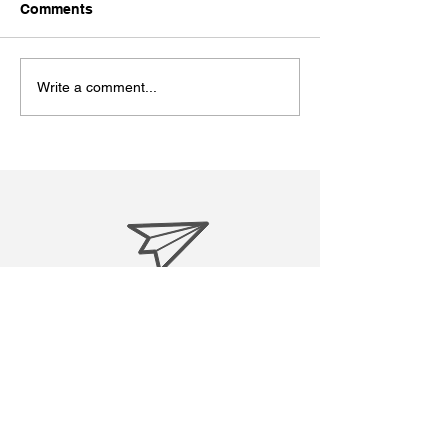
今日７月１９日は
Comments
ン・マンデラ国際
うです。私も今回
ました。 Wikipe
Write a comment...
粋↓ ----------------------
-----------------------
ソン・マンデラ...
treasuresreborn88@gmail.c
om