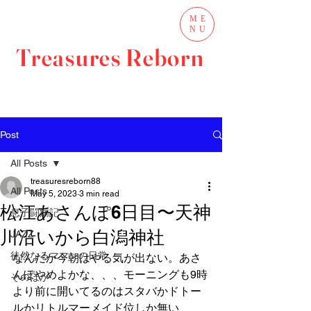
ME
NU
Treasures Reborn
Post
All Posts
treasuresreborn88
All Posts
May 5, 2023
3 min read
松江あさんぽ6日目〜天神
息子闘病記
川沿いから白潟神社
JAZZ
徒然なるママンの日常
なんだか今朝はやる気が出ない。あさ
んぽやめよかな、、、モーニングも9時
そのほか
より前に開いてるのはスタバかドトー
ルかリトルマーメイド位しか無い