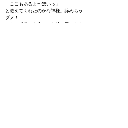
「ここもあるよ〜ほいっ」 
と教えてくれたのかな神様。諦めちゃ
ダメ！ 
でね、川沿いを歩いてた時に思ったん
だけど、最初怖いなーと思ってた柵無
しの川沿いの家、ちょっと歩いてみた
ら本当に気持ちよくて心まで癒され
て、なんならこの川沿いの家に住みた
いとすら思ったくらい。まじで！！と
まで気持ちが変化したのですよ。 
だから地元の人が怖いとか思ったこと
ないのは当然だなぁと納得。やっぱり
柵は付けないで欲しい。あの穏やかな
川に近い所でほのぼのと暮らしたい。 
最初の印象が全てとよく言うし、確か
にそれもそうだと思うけど、ちょっと
深く入り込むと見え方が変わる事もた
くさんあるよね！と思った朝でした。 
、、、といった所でそろそろ別のお客