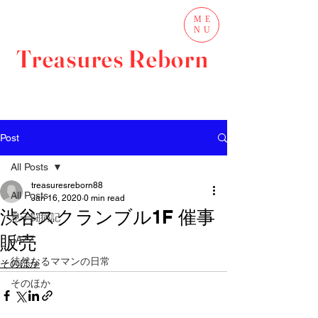
ME
NU
Treasures Reborn
Post
All Posts
treasuresreborn88
All Posts
Jan 16, 2020
0 min read
渋谷スクランブル1F 催事
息子闘病記
販売
JAZZ
徒然なるママンの日常
そのほか
そのほか