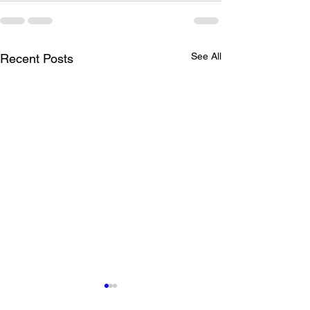
See All
Recent Posts
東京都 創業サポート事業
ネルソン・マン