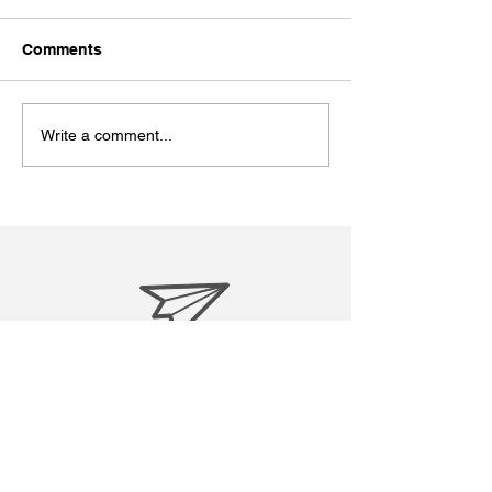
PR動画出演
デーなので献血
語る
今日７月１９日は
Comments
ン・マンデラ国際
うです。私も今回
ました。 Wikipe
Write a comment...
粋↓ ----------------------
-----------------------
ソン・マンデラ...
treasuresreborn88@gmail.c
om