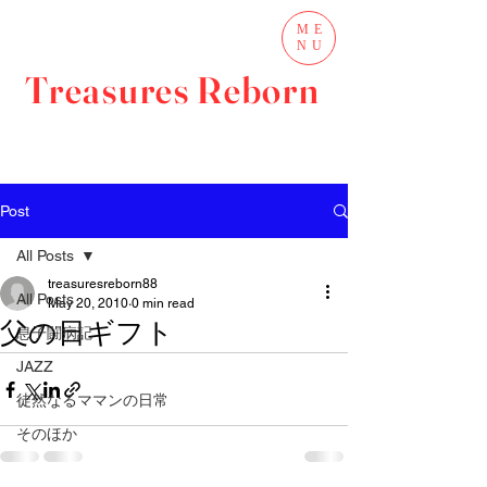
ME
NU
Treasures Reborn
Post
All Posts
treasuresreborn88
All Posts
May 20, 2010
0 min read
父の日ギフト
息子闘病記
JAZZ
徒然なるママンの日常
そのほか