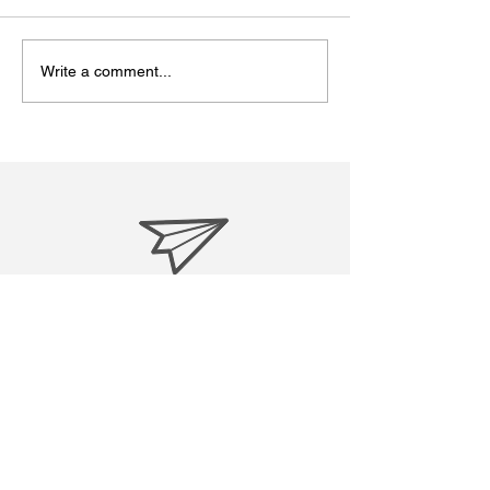
Write a comment...
松江あさんぽ8日目？なん
松江あさんぽ7
か日にちずれた？
こ心折れそうに
treasuresreborn88@gmail.c
om