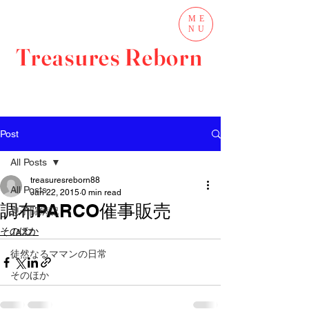
ME
NU
Treasures Reborn
Post
All Posts
treasuresreborn88
All Posts
Jan 22, 2015
0 min read
調布PARCO催事販売
息子闘病記
そのほか
JAZZ
徒然なるママンの日常
そのほか