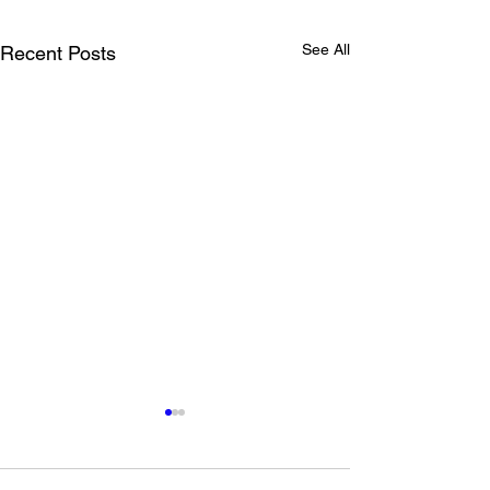
See All
Recent Posts
東京都 創業サポート事業
ネルソン・マン
PR動画出演
デーなので献血
語る