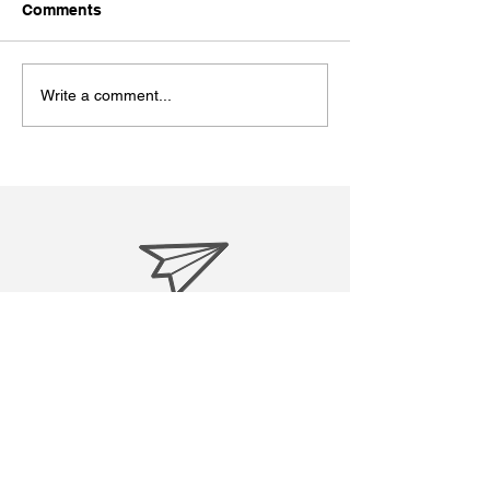
今日７月１９日は
Comments
ン・マンデラ国際
うです。私も今回
ました。 Wikipe
Write a comment...
粋↓ ----------------------
-----------------------
ソン・マンデラ...
treasuresreborn88@gmail.c
om