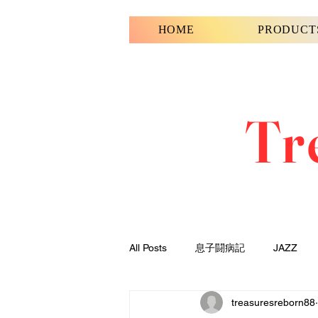
HOME
PRODUCT
Tr
All Posts
息子闘病記
JAZZ
treasuresreborn88