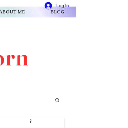
Log In
ABOUT ME
BLOG
orn