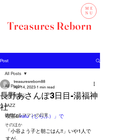
ME
NU
Treasures Reborn
Post
All Posts
treasuresreborn88
All Posts
Apr 14, 2023
1 min read
長野あさんぽ3日目-湯福神
息子闘病記
社
JAZZ
徒然なるママンの日常
喫茶S
irafu（しらふ）」で
そのほか
「小谷よう子と朝ごはん!!」いや1人で
すが。