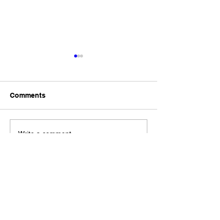
Comments
Write a comment...
松江あさんぽ8日目？なん
松江あさんぽ7
か日にちずれた？
こ心折れそうに