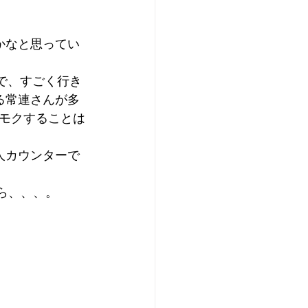
かなと思ってい
ので、すごく行き
る常連さんが多
モクすることは
人カウンターで
ら、、、。 