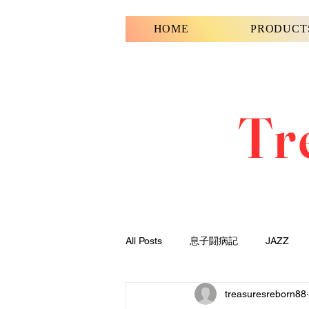
HOME
PRODUCT
Tr
All Posts
息子闘病記
JAZZ
treasuresreborn88