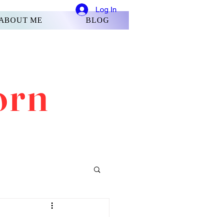
Log In
ABOUT ME
BLOG
orn