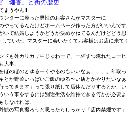
館　珈香」と街の歴史
まうやん!! 
ウンターに座った男性のお客さんがマスターに 
のやってるんだけどホームページ作った方がいいんですか
がいて結婚しようかどうか決めかねてるんだけどどう思う
をしていた。マスターに会いたくてお客様はお店に来て
ンドも外カリカリ中じゅわーで、一杯ずつ淹れたコーヒ
大事。  
をほのぼのとゆるーくやるのもいいなぁ、、、。年取っ
キとか野菜いっぱいご飯のゆる〜い店とかやりたいなぁ
行ってきます」って張り紙して店休んだりするとか。い
ういう事をするには別途生活を維持できる何かが必要よ
もしなければ。 
外観の写真撮ろうと思ったらしっかり「店内禁煙です」