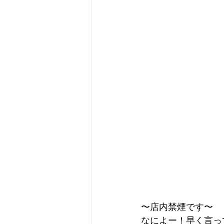
〜店内禁煙です〜 
なによー！早く言っ