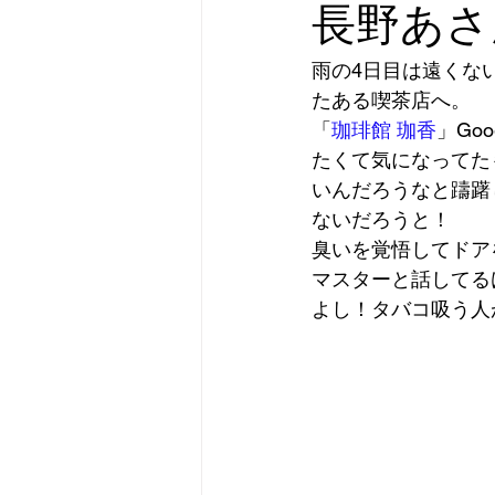
長野あさ
雨の4日目は遠くな
たある喫茶店へ。  
「
珈琲館 珈香
」Go
たくて気になってた
いんだろうなと躊躇
ないだろうと！ 
臭いを覚悟してドア
マスターと話してる
よし！タバコ吸う人