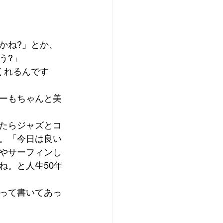
ね?」とか、 
?」 
くれるんです
ーもちゃんと美
たらジャズとコ
。「今日は良い
やサーフィンし
ね。と人生50年
って書いてあっ