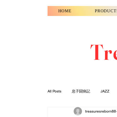
HOME
PRODUCT
Tr
All Posts
息子闘病記
JAZZ
treasuresreborn88