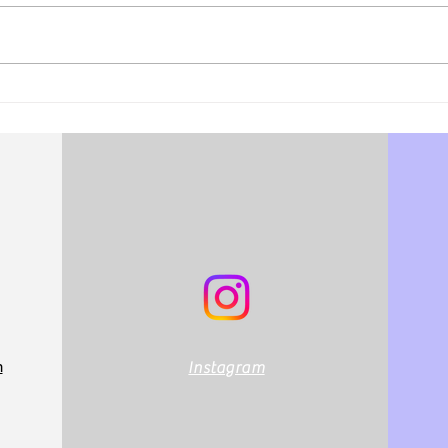
松江あさんぽ8日目？なんか
松江
日にちずれた？
心折
m
Instagram