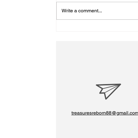
初詣
Write a comment...
treasuresreborn88@gmail.co