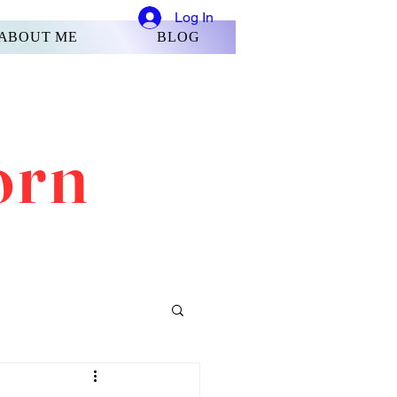
Log In
ABOUT ME
BLOG
orn