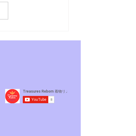
あさんぽ7日目〜よーこ
れそうになるの巻