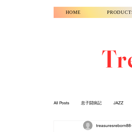
HOME
PRODUCT
Tr
All Posts
息子闘病記
JAZZ
treasuresreborn88