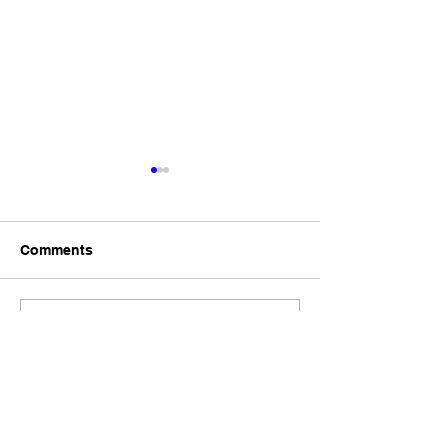
Comments
Write a comment...
松江あさんぽ8日目？なん
松江あさんぽ7
か日にちずれた？
こ心折れそうに