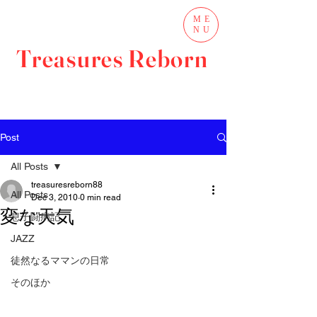
ME
NU
Treasures Reborn
Post
All Posts
treasuresreborn88
All Posts
Dec 3, 2010
0 min read
変な天気
息子闘病記
JAZZ
徒然なるママンの日常
そのほか