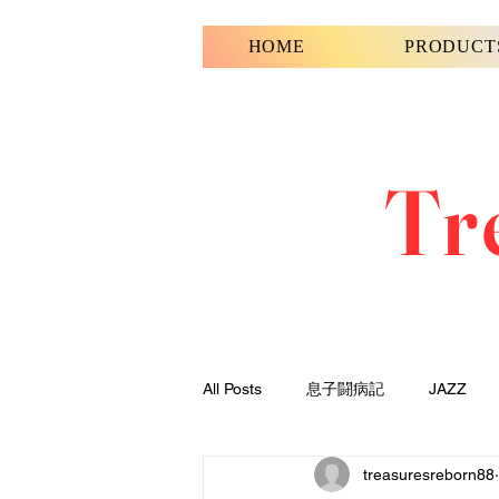
HOME
PRODUCT
Tr
All Posts
息子闘病記
JAZZ
treasuresreborn88