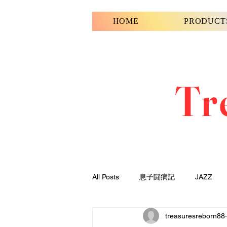
HOME
PRODUCT
Tr
All Posts
息子闘病記
JAZZ
treasuresreborn88