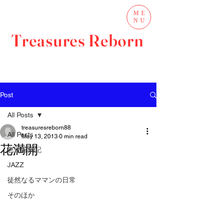
ME
NU
Treasures Reborn
Post
All Posts
treasuresreborn88
All Posts
May 13, 2013
0 min read
花満開
息子闘病記
JAZZ
徒然なるママンの日常
そのほか