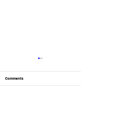
Comments
Write a comment...
松江あさんぽ8日目？なん
松江あさんぽ7
か日にちずれた？
こ心折れそうに