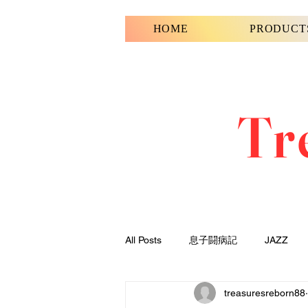
HOME
PRODUCT
Tr
All Posts
息子闘病記
JAZZ
treasuresreborn88