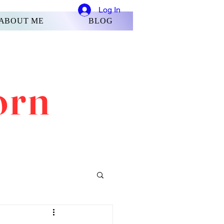
Log In
ABOUT ME
BLOG
orn