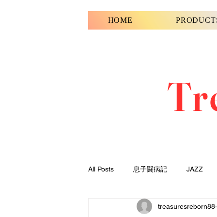
HOME
PRODUCT
Tr
All Posts
息子闘病記
JAZZ
treasuresreborn88